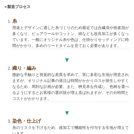
製造プロセス
糸
用途とデザインに適した糸づくりのため最近では合繊混や他者混が
多くなり、ピュアウールやコットン、綿なども改良加工が多くなっ
ています。一般にオリジナル糸や色は、仕掛かりセッティングに時
間がかかり、多めのリードタイムを見ておく必要があります。
織り・編み
微妙な手触りと視覚的な差異を求めて、実に多彩な生地が用意され
ますが、オリジナル記事の発注は時間がかかりロスが発生しやすく
なるため、周到な計画が必要。また、桝見本を作成し、色柄を選べ
るようにするとお客様の選択肢が増え喜ばれますが、その分時間と
コストがかかります。
染色・仕上げ
糸のリスクを下げるため、後加工で機能性を付与する生地が増えて
います。