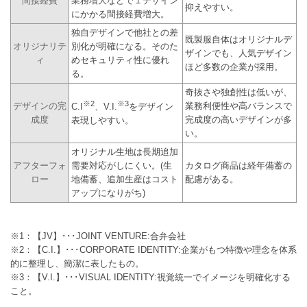
間接経費
業務増大などで１デザイン
抑えやすい。
にかかる間接経費増大。
独自デザインで他社との差
既製服自体はオリジナルデ
オリジナリテ
別化が明確になる。そのた
ザインでも、人気デザイン
ィ
めセキュリティ性に優れ
ほど多数の企業が採用。
る。
奇抜さや独創性は低いが、
※2
※3
デザインの完
業務利便性や高バランスで
C.I
、V.I.
をデザイン
成度
完成度の高いデザインが多
表現しやすい。
い。
オリジナル生地は長期追加
アフターフォ
需要対応がしにくい。(生
カタログ商品は経年備蓄の
ロー
地備蓄、追加生産はコスト
配慮がある。
アップになりがち)
※1：【JV】･･･JOINT VENTURE:合弁会社
※2：【C.I.】･･･CORPORATE IDENTITY:企業がもつ特徴や理念を体系
的に整理し、簡潔に表したもの。
※3：【V.I.】･･･VISUAL IDENTITY:視覚統一でイメージを明確化する
こと。