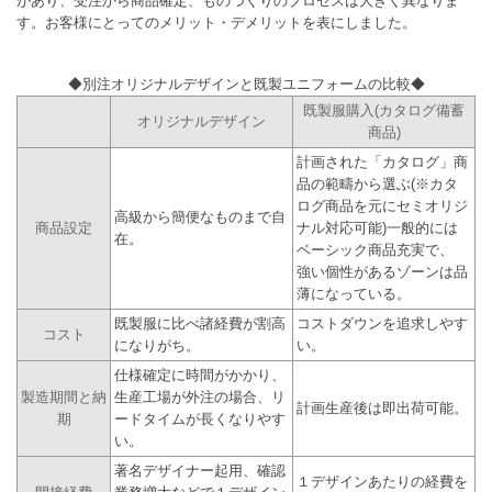
があり、受注から商品確定、ものづくりのプロセスは大きく異なりま
す。お客様にとってのメリット・デメリットを表にしました。
◆別注オリジナルデザインと既製ユニフォームの比較◆
既製服購入(カタログ備蓄
オリジナルデザイン
商品)
計画された「カタログ」商
品の範疇から選ぶ(※カタ
ログ商品を元にセミオリジ
高級から簡便なものまで自
商品設定
ナル対応可能)一般的には
在。
ベーシック商品充実で、
強い個性があるゾーンは品
薄になっている。
既製服に比べ諸経費が割高
コストダウンを追求しやす
コスト
になりがち。
い。
仕様確定に時間がかかり、
製造期間と納
生産工場が外注の場合、リ
計画生産後は即出荷可能。
期
ードタイムが長くなりやす
い。
著名デザイナー起用、確認
１デザインあたりの経費を